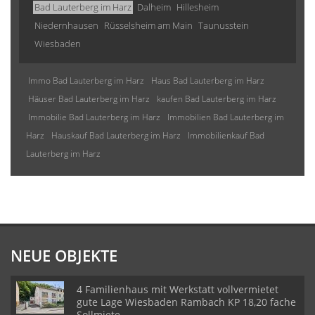
Bad Lauterberg im Harz
Dalheim
Hillesheim
Niedernhausen
Rüsselsheim am Main
Taunusstein
Wiesbaden
Immo Bad Lauterberg im Harz
Haus Bad Lauterberg im Harz
Häuser Bad Lauterberg im Harz
kaufen Bad Lauterberg im Harz
Immobilie Bad Lauterberg im Harz
Immobilien Bad Lauterberg im
Harz
Hauskauf Bad Lauterberg im Harz
Immobilienkauf Bad
Lauterberg im Harz
NEUE OBJEKTE
4 Familienhaus mit Werkstatt vollvermietet
gute Lage Wiesbaden Rambach KP 18,20 fache
Sollmiete