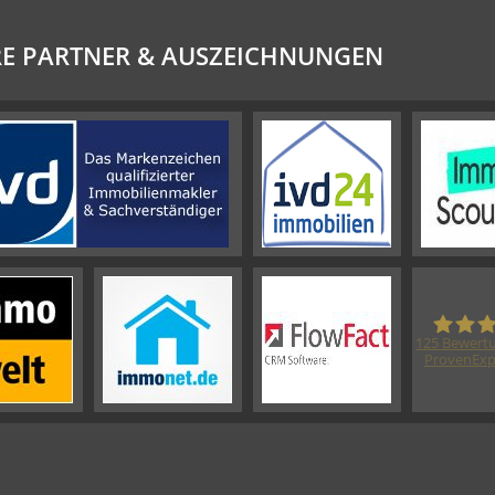
E PARTNER & AUSZEICHNUNGEN
125
Bewertu
ProvenExp
Her
Immobi