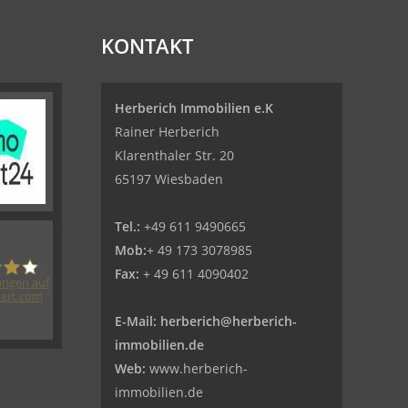
KONTAKT
Herberich Immobilien e.K
Rainer Herberich
Klarenthaler Str. 20
65197 Wiesbaden
Tel.:
+49 611 9490665
Mob:
+ 49 173 3078985
Fax:
+ 49 611 4090402
ngen auf
ert.com
berich
E-Mail:
herberich@herberich-
immobilien.de
lien eK -
Web:
www.herberich-
immobilien.de