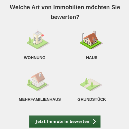
S
A
Welche Art von Immobilien möchten Sie
bewerten?
W
<
WOHNUNG
HAUS
g
MEHRFAMILIENHAUS
GRUNDSTÜCK
Jetzt Immobilie bewerten