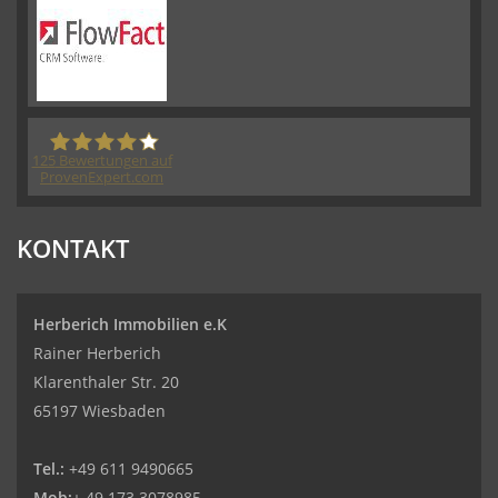
125
Bewertungen auf
ProvenExpert.com
Herberich Immobilien eK - Immobilienmakler
KONTAKT
Wiesbaden
Herberich Immobilien e.K
Rainer Herberich
Klarenthaler Str. 20
65197 Wiesbaden
Tel.:
+49 611 9490665
Mob:
+ 49 173 3078985