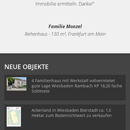
Immobilie ermitteln. Danke!"
Familie Monzel
Reihenhaus - 130 m², Frankfurt am Main
NEUE OBJEKTE
4 Familienhaus mit Werkstatt vollvermietet
gute Lage Wiesbaden Rambach KP 18,20 fache
Sollmiete
Ackerland in Wiesbaden Bierstadt ca. 1,5
Hektar zum Bodenrichtwert zu verkaufen