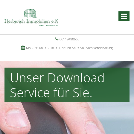
06119490665
Mo. - Fr. 08.00 - 18.00 Uhr und Sa. + So. nach Vereinbarung
Unser Download-
Service für Sie.