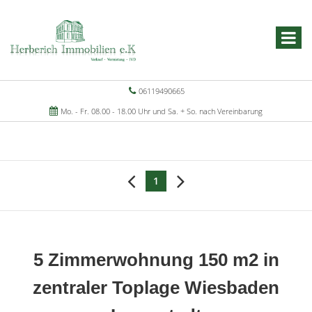
06119490665
Mo. - Fr. 08.00 - 18.00 Uhr und Sa. + So. nach Vereinbarung
1
5 Zimmerwohnung 150 m2 in
zentraler Toplage Wiesbaden