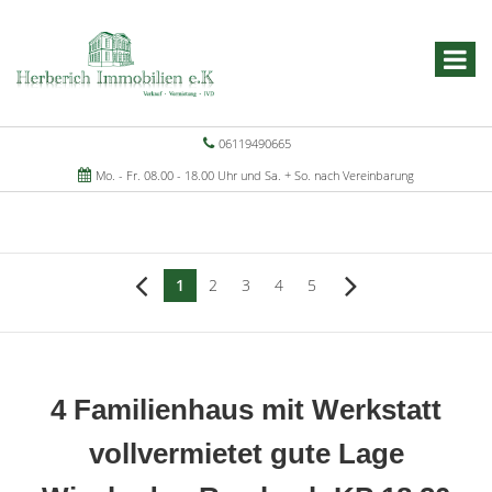
06119490665
Mo. - Fr. 08.00 - 18.00 Uhr und Sa. + So. nach Vereinbarung
1
2
3
4
5
4 Familienhaus mit Werkstatt
vollvermietet gute Lage