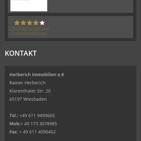
125
Bewertungen auf
ProvenExpert.com
Herberich Immobilien eK - Immobilienmakler
KONTAKT
Wiesbaden
Herberich Immobilien e.K
Rainer Herberich
Klarenthaler Str. 20
65197 Wiesbaden
Tel.:
+49 611 9490665
Mob:
+ 49 173 3078985
Fax:
+ 49 611 4090402