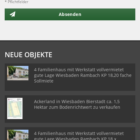
* Pflichtfelder
Absenden
NEUE OBJEKTE
4 Familienhaus mit Werkstatt vollvermietet
gute Lage Wiesbaden Rambach KP 18,20 fache
Sollmiete
Ackerland in Wiesbaden Bierstadt ca. 1,5
Hektar zum Bodenrichtwert zu verkaufen
4 Familienhaus mit Werkstatt vollvermietet
gute Lage Wiesbaden Rambach KP 18 x