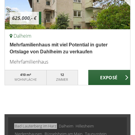
625.000,- €
Dalheim
Mehrfamilienhaus mit viel Potential in guter
Ortslage von Dahlheim zu verkaufen
Mehrfamilienhaus
410 m²
12
WOHNFLÄCHE
ZIMMER
Bad Lauterberg im Harz
Dalheim
Hillesheim
Niedernhausen
Rüsselsheim am Main
Taunusstein