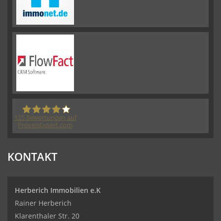
125
Bewertungen auf
ProvenExpert.com
Herberich Immobilien eK - Immobilienmakler
KONTAKT
Wiesbaden
Herberich Immobilien e.K
Rainer Herberich
Klarenthaler Str. 20