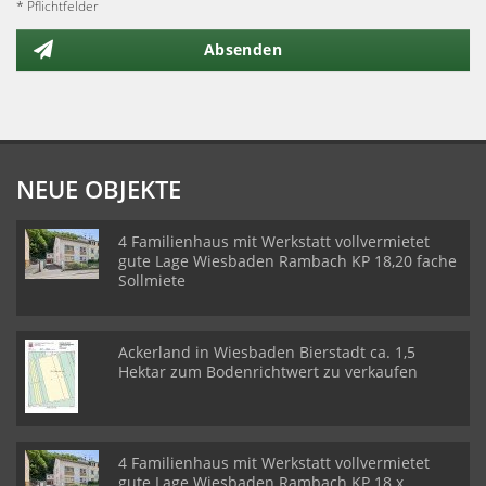
* Pflichtfelder
Absenden
NEUE OBJEKTE
4 Familienhaus mit Werkstatt vollvermietet
gute Lage Wiesbaden Rambach KP 18,20 fache
Sollmiete
Ackerland in Wiesbaden Bierstadt ca. 1,5
Hektar zum Bodenrichtwert zu verkaufen
4 Familienhaus mit Werkstatt vollvermietet
gute Lage Wiesbaden Rambach KP 18 x