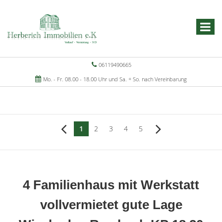
06119490665
Mo. - Fr. 08.00 - 18.00 Uhr und Sa. + So. nach Vereinbarung
1
2
3
4
5
4 Familienhaus mit Werkstatt
vollvermietet gute Lage