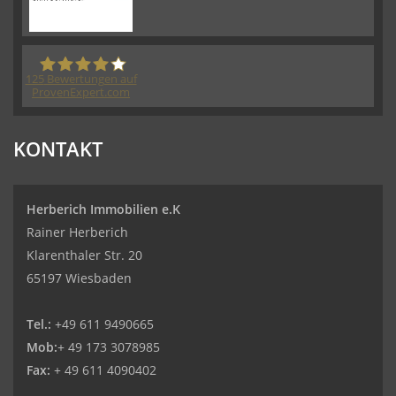
125
Bewertungen auf
ProvenExpert.com
Herberich Immobilien eK - Immobilienmakler
KONTAKT
Wiesbaden
Herberich Immobilien e.K
Rainer Herberich
Klarenthaler Str. 20
65197 Wiesbaden
Tel.:
+49 611 9490665
Mob:
+ 49 173 3078985
Fax:
+ 49 611 4090402